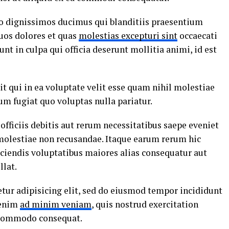
io dignissimos ducimus qui blanditiis praesentium
uos dolores et quas
molestias excepturi sint
occaecati
nt in culpa qui officia deserunt mollitia animi, id est
t qui in ea voluptate velit esse quam nihil molestiae
um fugiat quo voluptas nulla pariatur.
ficiis debitis aut rerum necessitatibus saepe eveniet
 molestiae non recusandae. Itaque earum rerum hic
iciendis voluptatibus maiores alias consequatur aut
llat.
tur adipisicing elit, sed do eiusmod tempor incididunt
 enim
ad minim veniam
, quis nostrud exercitation
a commodo consequat.