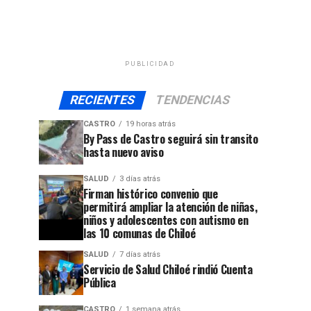
PUBLICIDAD
RECIENTES
TENDENCIAS
CASTRO
19 horas atrás
By Pass de Castro seguirá sin transito
hasta nuevo aviso
SALUD
3 días atrás
Firman histórico convenio que
permitirá ampliar la atención de niñas,
niños y adolescentes con autismo en
las 10 comunas de Chiloé
SALUD
7 días atrás
Servicio de Salud Chiloé rindió Cuenta
Pública
CASTRO
1 semana atrás