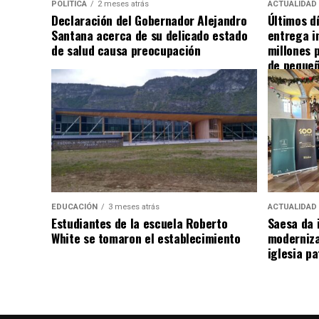
POLÍTICA
2 meses atrás
ACTUALIDAD
Declaración del Gobernador Alejandro
Últimos d
Santana acerca de su delicado estado
entrega i
de salud causa preocupación
millones 
de pequeñ
EDUCACIÓN
3 meses atrás
ACTUALIDAD
Estudiantes de la escuela Roberto
Saesa da i
White se tomaron el establecimiento
moderniza
iglesia pa