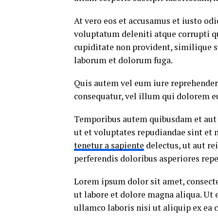
At vero eos et accusamus et iusto od
voluptatum deleniti atque corrupti q
cupiditate non provident, similique su
laborum et dolorum fuga.
Quis autem vel eum iure reprehenderi
consequatur, vel illum qui dolorem e
Temporibus autem quibusdam et aut of
ut et voluptates repudiandae sint et
tenetur a sapiente
delectus, ut aut re
perferendis doloribus asperiores repe
Lorem ipsum dolor sit amet, consecte
ut labore et dolore magna aliqua. Ut
ullamco laboris nisi ut aliquip ex e