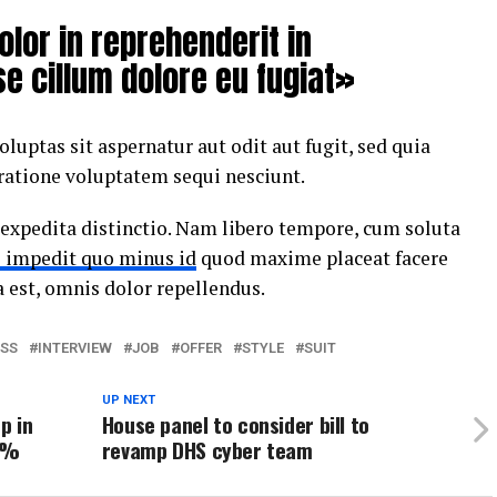
olor in reprehenderit in
se cillum dolore eu fugiat»
ptas sit aspernatur aut odit aut fugit, sed quia
ratione voluptatem sequi nesciunt.
 expedita distinctio. Nam libero tempore, cum soluta
l impedit quo minus id
quod maxime placeat facere
est, omnis dolor repellendus.
ESS
INTERVIEW
JOB
OFFER
STYLE
SUIT
UP NEXT
p in
House panel to consider bill to
33%
revamp DHS cyber team