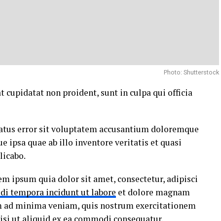
Photo: Shutterstock
t cupidatat non proident, sunt in culpa qui officia
 natus error sit voluptatem accusantium doloremque
ipsa quae ab illo inventore veritatis et quasi
licabo.
m ipsum quia dolor sit amet, consectetur, adipisci
di tempora incidunt ut labore
et dolore magnam
m ad minima veniam, quis nostrum exercitationem
nisi ut aliquid ex ea commodi consequatur.