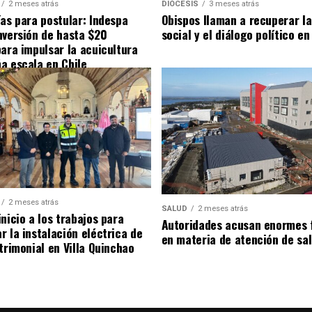
2 meses atrás
DIÓCESIS
3 meses atrás
ías para postular: Indespa
Obispos llaman a recuperar la
nversión de hasta $20
social y el diálogo político en
para impulsar la acuicultura
a escala en Chile
2 meses atrás
SALUD
2 meses atrás
nicio a los trabajos para
Autoridades acusan enormes 
r la instalación eléctrica de
en materia de atención de sa
trimonial en Villa Quinchao