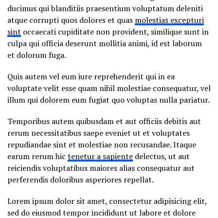
ducimus qui blanditiis praesentium voluptatum deleniti
atque corrupti quos dolores et quas
molestias excepturi
sint
occaecati cupiditate non provident, similique sunt in
culpa qui officia deserunt mollitia animi, id est laborum
et dolorum fuga.
Quis autem vel eum iure reprehenderit qui in ea
voluptate velit esse quam nihil molestiae consequatur, vel
illum qui dolorem eum fugiat quo voluptas nulla pariatur.
Temporibus autem quibusdam et aut officiis debitis aut
rerum necessitatibus saepe eveniet ut et voluptates
repudiandae sint et molestiae non recusandae. Itaque
earum rerum hic
tenetur a sapiente
delectus, ut aut
reiciendis voluptatibus maiores alias consequatur aut
perferendis doloribus asperiores repellat.
Lorem ipsum dolor sit amet, consectetur adipisicing elit,
sed do eiusmod tempor incididunt ut labore et dolore