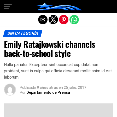
Salir de la versión móvil
SIN CATEGORÍA
Emily Ratajkowski channels
back-to-school style
Nulla pariatur. Excepteur sint occaecat cupidatat non
proident, sunt in culpa qui officia deserunt mollit anim id est
laborum.
Publicado
9 años atrás
en
25 julio, 2017
Por
Departamento de Prensa