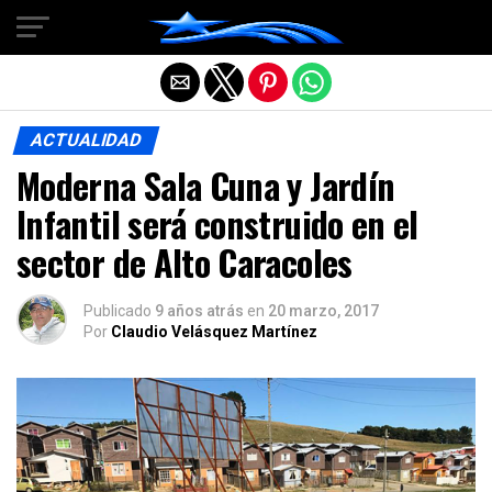
Salir de la versión móvil
ACTUALIDAD
Moderna Sala Cuna y Jardín
Infantil será construido en el
sector de Alto Caracoles
Publicado
9 años atrás
en
20 marzo, 2017
Por
Claudio Velásquez Martínez