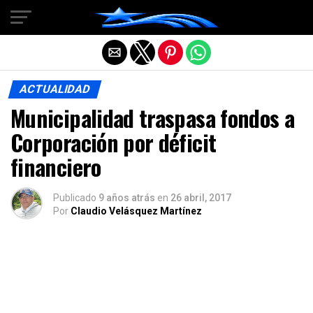
Salir de la versión móvil
ACTUALIDAD
Municipalidad traspasa fondos a
Corporación por déficit
financiero
Publicado
9 años atrás
en
26 abril, 2017
Por
Claudio Velásquez Martínez