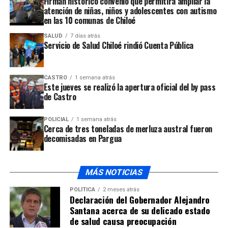
Firman histórico convenio que permitirá ampliar la
atención de niñas, niños y adolescentes con autismo
en las 10 comunas de Chiloé
SALUD
7 días atrás
Servicio de Salud Chiloé rindió Cuenta Pública
CASTRO
1 semana atrás
Este jueves se realizó la apertura oficial del by pass
de Castro
POLICIAL
1 semana atrás
Cerca de tres toneladas de merluza austral fueron
decomisadas en Pargua
MÁS NOTICIAS
POLÍTICA
2 meses atrás
Declaración del Gobernador Alejandro
Santana acerca de su delicado estado
de salud causa preocupación