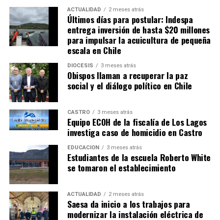
ACTUALIDAD
2 meses atrás
Últimos días para postular: Indespa
entrega inversión de hasta $20 millones
para impulsar la acuicultura de pequeña
escala en Chile
DIÓCESIS
3 meses atrás
Obispos llaman a recuperar la paz
social y el diálogo político en Chile
CASTRO
3 meses atrás
Equipo ECOH de la fiscalía de Los Lagos
investiga caso de homicidio en Castro
EDUCACIÓN
3 meses atrás
Estudiantes de la escuela Roberto White
se tomaron el establecimiento
ACTUALIDAD
2 meses atrás
Saesa da inicio a los trabajos para
modernizar la instalación eléctrica de