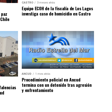
CASTRO
3 meses atrás
Equipo ECOH de la fiscalía de Los Lagos
investiga caso de homicidio en Castro
 paz
 Chile
ANCUD
1 mes atrás
Procedimiento policial en Ancud
termina con un detenido tras agresión
falencias
y enfrentamiento
lud