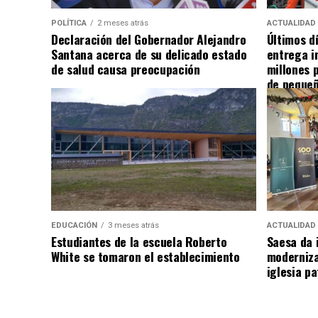
POLÍTICA
2 meses atrás
ACTUALIDAD
Declaración del Gobernador Alejandro
Últimos d
Santana acerca de su delicado estado
entrega i
de salud causa preocupación
millones 
de pequeñ
EDUCACIÓN
3 meses atrás
ACTUALIDAD
Estudiantes de la escuela Roberto
Saesa da i
White se tomaron el establecimiento
moderniza
iglesia pa