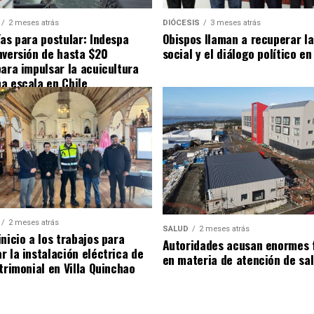
2 meses atrás
DIÓCESIS
3 meses atrás
ías para postular: Indespa
Obispos llaman a recuperar la
nversión de hasta $20
social y el diálogo político en
para impulsar la acuicultura
a escala en Chile
2 meses atrás
SALUD
2 meses atrás
nicio a los trabajos para
Autoridades acusan enormes 
r la instalación eléctrica de
en materia de atención de sa
trimonial en Villa Quinchao