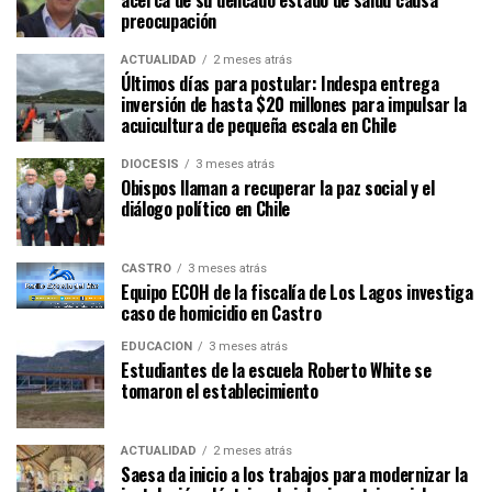
acerca de su delicado estado de salud causa
preocupación
ACTUALIDAD
2 meses atrás
Últimos días para postular: Indespa entrega
inversión de hasta $20 millones para impulsar la
acuicultura de pequeña escala en Chile
DIÓCESIS
3 meses atrás
Obispos llaman a recuperar la paz social y el
diálogo político en Chile
CASTRO
3 meses atrás
Equipo ECOH de la fiscalía de Los Lagos investiga
caso de homicidio en Castro
EDUCACIÓN
3 meses atrás
Estudiantes de la escuela Roberto White se
tomaron el establecimiento
ACTUALIDAD
2 meses atrás
Saesa da inicio a los trabajos para modernizar la