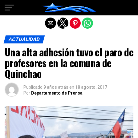
Salir de la versión móvil
ACTUALIDAD
Una alta adhesión tuvo el paro de
profesores en la comuna de
Quinchao
Publicado
9 años atrás
en
18 agosto, 2017
Por
Departamento de Prensa