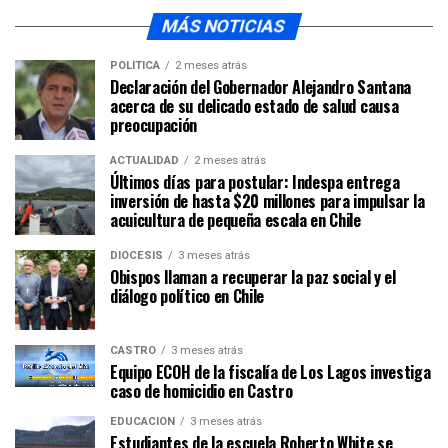
MÁS NOTICIAS
POLÍTICA
2 meses atrás
Declaración del Gobernador Alejandro Santana
acerca de su delicado estado de salud causa
preocupación
ACTUALIDAD
2 meses atrás
Últimos días para postular: Indespa entrega
inversión de hasta $20 millones para impulsar la
acuicultura de pequeña escala en Chile
DIÓCESIS
3 meses atrás
Obispos llaman a recuperar la paz social y el
diálogo político en Chile
CASTRO
3 meses atrás
Equipo ECOH de la fiscalía de Los Lagos investiga
caso de homicidio en Castro
EDUCACIÓN
3 meses atrás
Estudiantes de la escuela Roberto White se