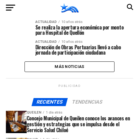
ACTUALIDAD
10 años atrás
Se realiza la apertura económica por monto
para Hospital de Quellón
ACTUALIDAD
10 años atrás
Dirección de Obras Portuarias llevó a cabo
jornada de participación ciudadana
MÁS NOTICIAS
PUBLICIDAD
RECIENTES
TENDENCIAS
QUEILEN
1 día atrás
Concejo Municipal de Queilen conoce los avances en
gestión y estrategias que se impulsa desde el
Servicio Salud Chiloé