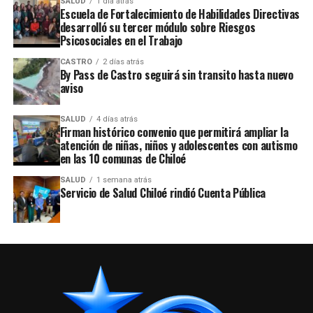
SALUD
1 día atrás
Escuela de Fortalecimiento de Habilidades Directivas
desarrolló su tercer módulo sobre Riesgos
Psicosociales en el Trabajo
CASTRO
2 días atrás
By Pass de Castro seguirá sin transito hasta nuevo
aviso
SALUD
4 días atrás
Firman histórico convenio que permitirá ampliar la
atención de niñas, niños y adolescentes con autismo
en las 10 comunas de Chiloé
SALUD
1 semana atrás
Servicio de Salud Chiloé rindió Cuenta Pública