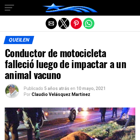
Salir de la versión móvil
QUEILEN
Conductor de motocicleta
falleció luego de impactar a un
animal vacuno
Publicado
5 años atrás
en
10 mayo, 2021
Por
Claudio Velásquez Martínez