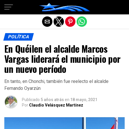
Salir de la versión móvil
POLÍTICA
En Quéilen el alcalde Marcos
Vargas liderará el municipio por
un nuevo período
En tanto, en Chonchi, también fue reelecto el alcalde
Fernando Oyarzún
Publicado
5 años atrás
en
18 mayo, 2021
Por
Claudio Velásquez Martínez