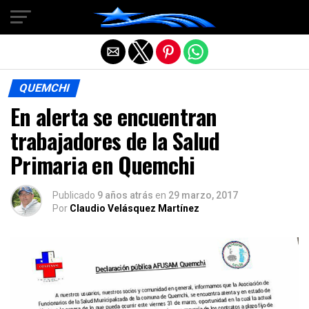
Salir de la versión móvil
QUEMCHI
En alerta se encuentran
trabajadores de la Salud
Primaria en Quemchi
Publicado
9 años atrás
en
29 marzo, 2017
Por
Claudio Velásquez Martínez