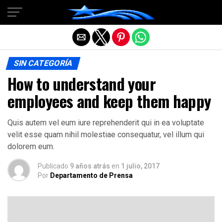
Salir de la versión móvil
SIN CATEGORÍA
How to understand your
employees and keep them happy
Quis autem vel eum iure reprehenderit qui in ea voluptate
velit esse quam nihil molestiae consequatur, vel illum qui
dolorem eum.
Publicado
9 años atrás
en
1 julio, 2017
Por
Departamento de Prensa