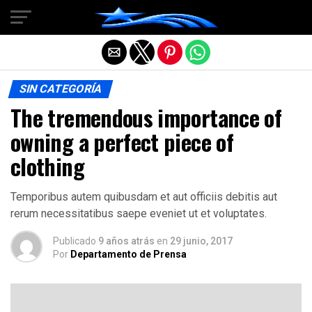
Salir de la versión móvil
SIN CATEGORÍA
The tremendous importance of
owning a perfect piece of
clothing
Temporibus autem quibusdam et aut officiis debitis aut
rerum necessitatibus saepe eveniet ut et voluptates.
Publicado
9 años atrás
en
29 junio, 2017
Por
Departamento de Prensa