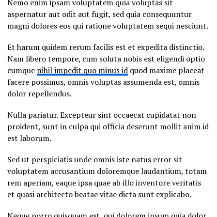
Nemo enim ipsam voluptatem quia voluptas sit
aspernatur aut odit aut fugit, sed quia consequuntur
magni dolores eos qui ratione voluptatem sequi nesciunt.
Et harum quidem rerum facilis est et expedita distinctio.
Nam libero tempore, cum soluta nobis est eligendi optio
cumque
nihil impedit quo minus id
quod maxime placeat
facere possimus, omnis voluptas assumenda est, omnis
dolor repellendus.
Nulla pariatur. Excepteur sint occaecat cupidatat non
proident, sunt in culpa qui officia deserunt mollit anim id
est laborum.
Sed ut perspiciatis unde omnis iste natus error sit
voluptatem accusantium doloremque laudantium, totam
rem aperiam, eaque ipsa quae ab illo inventore veritatis
et quasi architecto beatae vitae dicta sunt explicabo.
Neque porro quisquam est, qui dolorem ipsum quia dolor