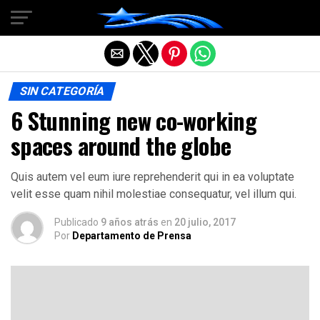
Salir de la versión móvil
SIN CATEGORÍA
6 Stunning new co-working
spaces around the globe
Quis autem vel eum iure reprehenderit qui in ea voluptate
velit esse quam nihil molestiae consequatur, vel illum qui.
Publicado
9 años atrás
en
20 julio, 2017
Por
Departamento de Prensa