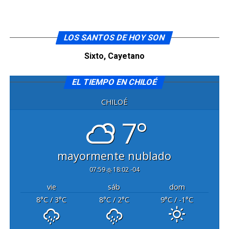
LOS SANTOS DE HOY SON
Sixto, Cayetano
EL TIEMPO EN CHILOÉ
CHILOÉ
7°
mayormente nublado
07:59
18:02 -04
vie
sáb
dom
8
°C
/ 3
°C
8
°C
/ 2
°C
9
°C
/ -1
°C