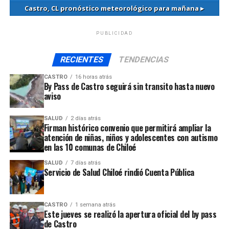
Castro, CL
pronóstico meteorológico para mañana ▸
PUBLICIDAD
RECIENTES
TENDENCIAS
CASTRO
16 horas atrás
By Pass de Castro seguirá sin transito hasta nuevo
aviso
SALUD
2 días atrás
Firman histórico convenio que permitirá ampliar la
atención de niñas, niños y adolescentes con autismo
en las 10 comunas de Chiloé
SALUD
7 días atrás
Servicio de Salud Chiloé rindió Cuenta Pública
CASTRO
1 semana atrás
Este jueves se realizó la apertura oficial del by pass
de Castro