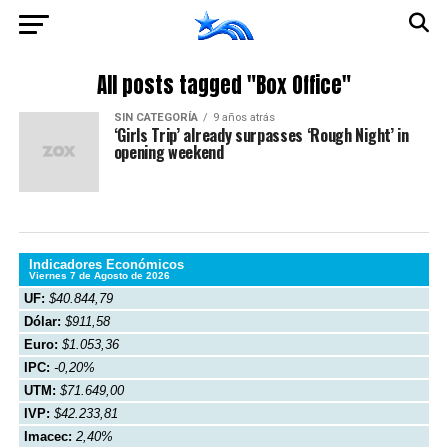
All posts tagged "Box Office"
SIN CATEGORÍA
9 años atrás
‘Girls Trip’ already surpasses ‘Rough Night’ in
opening weekend
Indicadores Económicos
Viernes 7 de Agosto de 2026
UF:
$40.844,79
Dólar:
$911,58
Euro:
$1.053,36
IPC:
-0,20%
UTM:
$71.649,00
IVP:
$42.233,81
Imacec:
2,40%