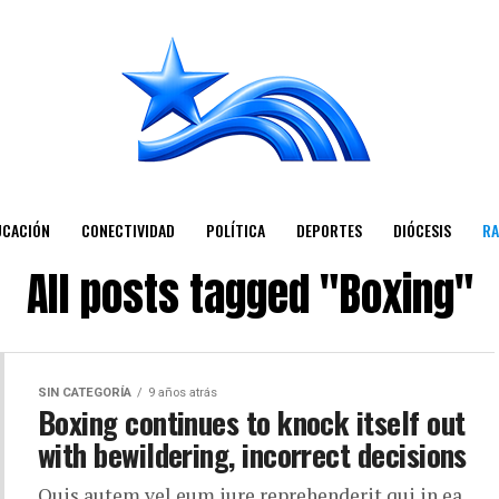
UCACIÓN
CONECTIVIDAD
POLÍTICA
DEPORTES
DIÓCESIS
RA
All posts tagged "Boxing"
SIN CATEGORÍA
9 años atrás
Boxing continues to knock itself out
with bewildering, incorrect decisions
Quis autem vel eum iure reprehenderit qui in ea