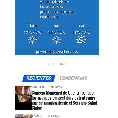
viento: 13
km/h
10
°
humedad: 89
%
presión: 1010.16
mbar
índice uv: 0
dom
lun
mar
10
°C
/ 0
°C
11
°C
/ 2
°C
11
°C
/ 3
°C
powered by
Weather Atlas
PUBLICIDAD
RECIENTES
TENDENCIAS
QUEILEN
1 día atrás
Concejo Municipal de Queilen conoce
los avances en gestión y estrategias
que se impulsa desde el Servicio Salud
Chiloé
SALUD
1 día atrás