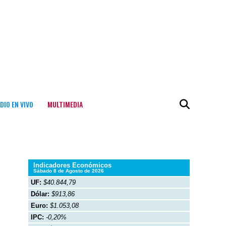
DIO EN VIVO
MULTIMEDIA
Indicadores Económicos
Sábado 8 de Agosto de 2026
UF:
$40.844,79
Dólar:
$913,86
Euro:
$1.053,08
IPC:
-0,20%