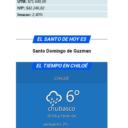
UTM:
$71.649,00
IVP:
$42.246,82
Imacec:
2,40%
EL SANTO DE HOY ES
Santo Domingo de Guzman
EL TIEMPO EN CHILOÉ
CHILOÉ
6°
chubasco
07:56
18:04 -04
sensación: 3
°c