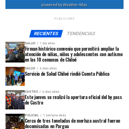
powered by
Weather Atlas
PUBLICIDAD
RECIENTES
TENDENCIAS
SALUD
1 día atrás
Firman histórico convenio que permitirá ampliar la
atención de niñas, niños y adolescentes con autismo
en las 10 comunas de Chiloé
SALUD
6 días atrás
Servicio de Salud Chiloé rindió Cuenta Pública
CASTRO
6 días atrás
Este jueves se realizó la apertura oficial del by pass
de Castro
POLICIAL
1 semana atrás
Cerca de tres toneladas de merluza austral fueron
decomisadas en Pargua