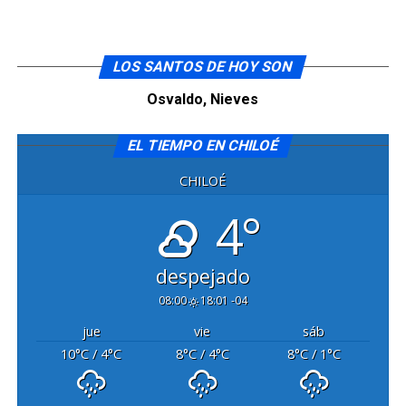
LOS SANTOS DE HOY SON
Osvaldo, Nieves
EL TIEMPO EN CHILOÉ
CHILOÉ
4°
despejado
08:00
18:01 -04
jue
vie
sáb
10
°C
/ 4
°C
8
°C
/ 4
°C
8
°C
/ 1
°C