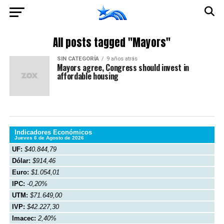
All posts tagged "Mayors"
SIN CATEGORÍA
9 años atrás
Mayors agree, Congress should invest in
affordable housing
Indicadores Económicos
Jueves 6 de Agosto de 2026
UF:
$40.844,79
Dólar:
$914,46
Euro:
$1.054,01
IPC:
-0,20%
UTM:
$71.649,00
IVP:
$42.227,30
Imacec:
2,40%