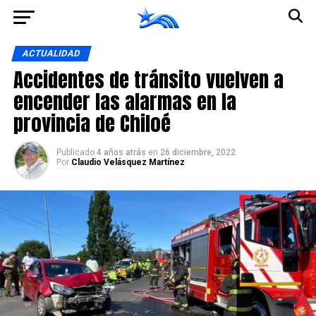
Ir a la versión móvil
ACTUALIDAD
Accidentes de tránsito vuelven a
encender las alarmas en la
provincia de Chiloé
Publicado
4 años atrás
en
26 diciembre, 2022
Por
Claudio Velásquez Martínez