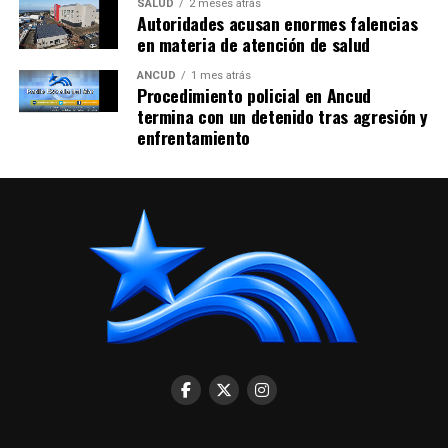
Carabineros y PDI mantienen intensos rastreos en
SALUD
2 meses atrás
búsqueda de vecino desaparecido
Autoridades acusan enormes falencias
en materia de atención de salud
ANCUD
1 mes atrás
Procedimiento policial en Ancud
termina con un detenido tras agresión y
enfrentamiento