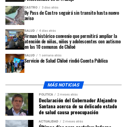
accidente de tránsito, en esta ocasión con el saldo de
CASTRO
3 días atrás
dos personas con lesiones menos graves y un total de
By Pass de Castro seguirá sin transito hasta nuevo
cinco involucrados.
aviso
El accidente tuvo lugar el día domingo 25 de diciembre
SALUD
4 días atrás
Firman histórico convenio que permitirá ampliar la
poco antes del mediodía en el sector de Putemún,
atención de niñas, niños y adolescentes con autismo
donde dos vehículos chocaron frontalmente, por causas
en las 10 comunas de Chiloé
que forman parte de la investigación.
SALUD
1 semana atrás
Servicio de Salud Chiloé rindió Cuenta Pública
Francisco Delgado, comandante del Cuerpo de
Bomberos de Castro
, expresó que las unidades de
emergencia debieron trabajar en la extricación de los
ocupantes de los móviles, aunque no estaban atrapadas.
MÁS NOTICIAS
POLÍTICA
2 meses atrás
Declaración del Gobernador Alejandro
Santana acerca de su delicado estado
de salud causa preocupación
En el lugar trabajó también
personal del SAMU de
Castro, a cargo del enfermero Sebastián Pérez
, quien
ACTUALIDAD
2 meses atrás
dio cuenta de la situación en que se encontraban los