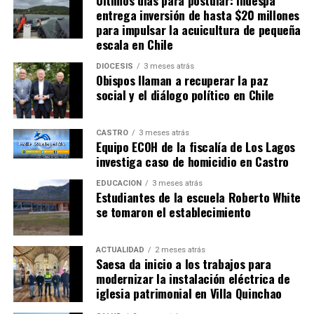
Últimos días para postular: Indespa
entrega inversión de hasta $20 millones
afectados.
para impulsar la acuicultura de pequeña
escala en Chile
DIÓCESIS
3 meses atrás
Obispos llaman a recuperar la paz
Durante esta última semana del año 2022, Carabineros
social y el diálogo político en Chile
intensifica los controles llamando a la conducción con
la debida precaución y siempre atentos a las condiciones
CASTRO
3 meses atrás
de la ruta y a las maniobras que puedan realizar otros
Equipo ECOH de la fiscalía de Los Lagos
conductores, sobre todo teniendo en consideración que
investiga caso de homicidio en Castro
el parque vehicular en las calles y carreteras aumenta
EDUCACIÓN
3 meses atrás
considerablemente en torno a la fecha de Año Nuevo.
Estudiantes de la escuela Roberto White
se tomaron el establecimiento
ARTÍCULOS RELACIONADOS:
UP NEXT
ACTUALIDAD
2 meses atrás
Saesa da inicio a los trabajos para
Ancud comenzó campaña para ir en ayuda de
modernizar la instalación eléctrica de
damnificados tras incendio en Viña del Mar
iglesia patrimonial en Villa Quinchao
NO TE PIERDAS