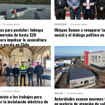
2 meses atrás
DIÓCESIS
3 meses atrás
ías para postular: Indespa
Obispos llaman a recuperar la
nversión de hasta $20
social y el diálogo político en
para impulsar la acuicultura
a escala en Chile
2 meses atrás
SALUD
2 meses atrás
nicio a los trabajos para
Autoridades acusan enormes 
r la instalación eléctrica de
en materia de atención de sa