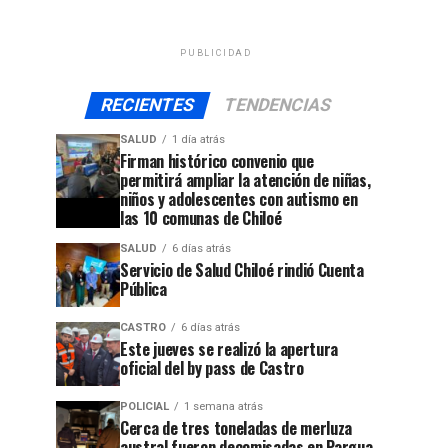
PUBLICIDAD
RECIENTES
TENDENCIAS
SALUD
1 día atrás
Firman histórico convenio que
permitirá ampliar la atención de niñas,
niños y adolescentes con autismo en
las 10 comunas de Chiloé
SALUD
6 días atrás
Servicio de Salud Chiloé rindió Cuenta
Pública
CASTRO
6 días atrás
Este jueves se realizó la apertura
oficial del by pass de Castro
POLICIAL
1 semana atrás
Cerca de tres toneladas de merluza
austral fueron decomisadas en Pargua