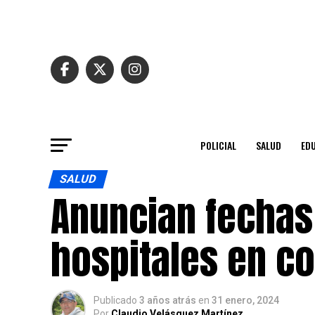
POLICIAL
SALUD
ED
SALUD
Anuncian fechas
hospitales en c
Publicado
3 años atrás
en
31 enero, 2024
Por
Claudio Velásquez Martínez