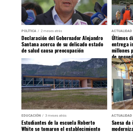
POLÍTICA
2 meses atrás
ACTUALIDAD
Declaración del Gobernador Alejandro
Últimos d
Santana acerca de su delicado estado
entrega i
de salud causa preocupación
millones 
de pequeñ
EDUCACIÓN
3 meses atrás
ACTUALIDAD
Estudiantes de la escuela Roberto
Saesa da i
White se tomaron el establecimiento
moderniza