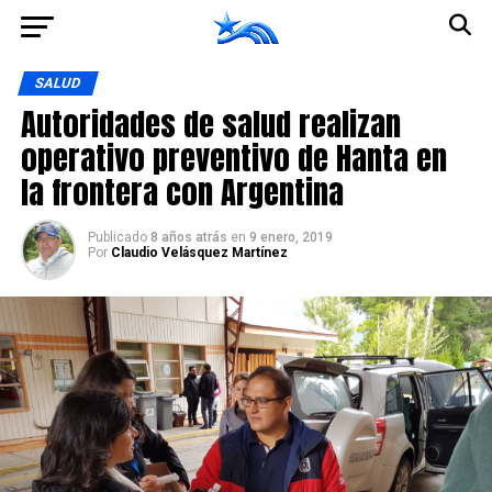
Ir a la versión móvil
SALUD
Autoridades de salud realizan
operativo preventivo de Hanta en
la frontera con Argentina
Publicado
8 años atrás
en
9 enero, 2019
Por
Claudio Velásquez Martínez