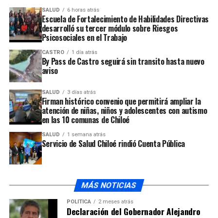
por contagio de virus hanta
SALUD
6 horas atrás
NO TE PIERDAS
Escuela de Fortalecimiento de Habilidades Directivas
Seremi de Salud confirma aparición del primer caso de
desarrolló su tercer módulo sobre Riesgos
contagio de Virus Hanta en la zona
Psicosociales en el Trabajo
CASTRO
1 día atrás
By Pass de Castro seguirá sin transito hasta nuevo
aviso
SALUD
3 días atrás
Firman histórico convenio que permitirá ampliar la
atención de niñas, niños y adolescentes con autismo
en las 10 comunas de Chiloé
SALUD
1 semana atrás
Servicio de Salud Chiloé rindió Cuenta Pública
MÁS NOTICIAS
POLÍTICA
2 meses atrás
Declaración del Gobernador Alejandro