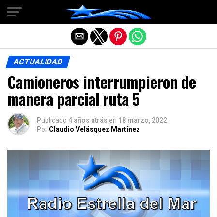
Salir de la versión móvil
ACTUALIDAD
Camioneros interrumpieron de
manera parcial ruta 5
Publicado
4 años atrás
en
18 marzo, 2022
Por
Claudio Velásquez Martínez