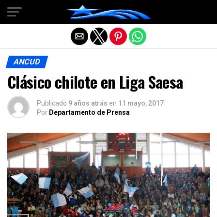
Salir de la versión móvil
ANCUD
Clásico chilote en Liga Saesa
Publicado
9 años atrás
en
11 mayo, 2017
Por
Departamento de Prensa