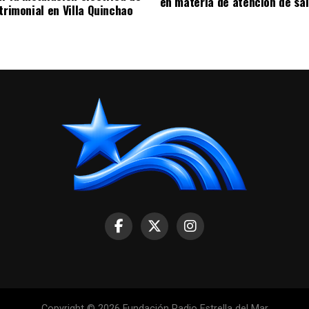
en materia de atención de sa
trimonial en Villa Quinchao
Copyright © 2026 Fundación Radio Estrella del Mar