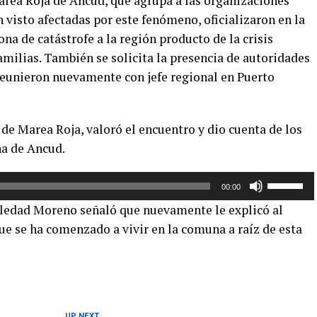
rea Roja de Ancud, que agrupa a las organizaciones
teclas
aumentar
 visto afectadas por este fenómeno, oficializaron en la
de
o
ona de catástrofe a la región producto de la crisis
flecha
disminuir
arriba/aba
ilias. También se solicita la presencia de autoridades
el
para
reunieron nuevamente con jefe regional en Puerto
volumen.
aumentar
o
disminuir
de Marea Roja, valoró el encuentro y dio cuenta de los
el
a de Ancud.
volumen.
Utiliza
00:00
las
oledad Moreno señaló que nuevamente le explicó al
teclas
ue se ha comenzado a vivir en la comuna a raíz de esta
de
flecha
arriba/aba
para
aumentar
o
UP NEXT