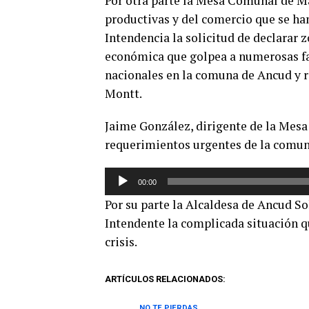
Por otra parte la Mesa Comunal de Ma
audio
productivas y del comercio que se han
Intendencia la solicitud de declarar z
económica que golpea a numerosas fam
nacionales en la comuna de Ancud y 
Montt.
Jaime González, dirigente de la Mesa 
requerimientos urgentes de la comun
Reproductor
00:00
de
Por su parte la Alcaldesa de Ancud S
audio
Intendente la complicada situación q
crisis.
ARTÍCULOS RELACIONADOS:
NO TE PIERDAS