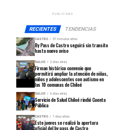
PUBLICIDAD
RECIENTES
TENDENCIAS
CASTRO
37 minutos atrás
By Pass de Castro seguirá sin transito
hasta nuevo aviso
SALUD
2 días atrás
Firman histórico convenio que
permitirá ampliar la atención de niñas,
niños y adolescentes con autismo en
las 10 comunas de Chiloé
SALUD
6 días atrás
Servicio de Salud Chiloé rindió Cuenta
Pública
CASTRO
7 días atrás
jo
Este jueves se realizó la apertura
oficial del by pass de Castro