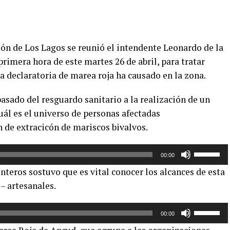
ión de Los Lagos se reunió el intendente Leonardo de la
primera hora de este martes 26 de abril, para tratar
la declaratoria de marea roja ha causado en la zona.
pasado del resguardo sanitario a la realización de un
ál es el universo de personas afectadas
 de extracicón de mariscos bivalvos.
Utiliza
00:00
las
teros sostuvo que es vital conocer los alcances de esta
teclas
– artesanales.
de
flecha
Utiliza
arriba/aba
00:00
las
para