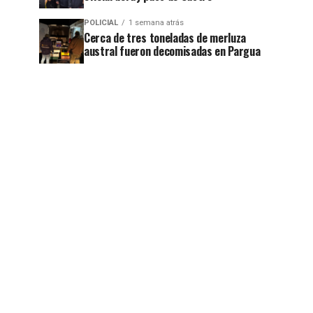
POLICIAL
1 semana atrás
Cerca de tres toneladas de merluza
austral fueron decomisadas en Pargua
jo
jo