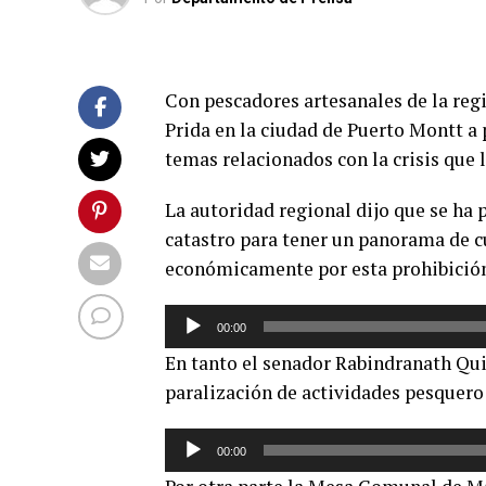
Con pescadores artesanales de la reg
Prida en la ciudad de Puerto Montt a 
temas relacionados con la crisis que 
La autoridad regional dijo que se ha 
catastro para tener un panorama de cu
económicamente por esta prohibición
Reproductor
00:00
de
En tanto el senador Rabindranath Quin
audio
paralización de actividades pesquero 
Reproductor
00:00
de