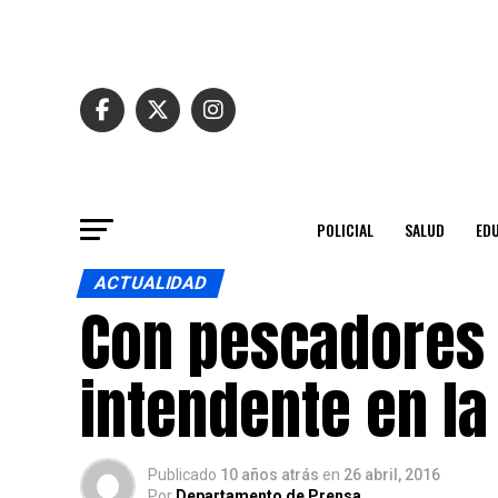
POLICIAL
SALUD
ED
ACTUALIDAD
Con pescadores 
intendente en la
Publicado
10 años atrás
en
26 abril, 2016
Por
Departamento de Prensa