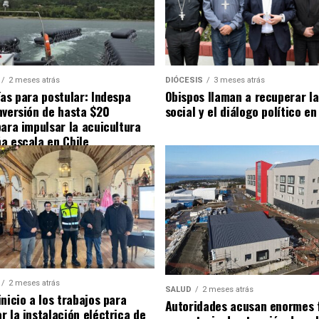
2 meses atrás
DIÓCESIS
3 meses atrás
ías para postular: Indespa
Obispos llaman a recuperar la
nversión de hasta $20
social y el diálogo político en
para impulsar la acuicultura
a escala en Chile
2 meses atrás
SALUD
2 meses atrás
nicio a los trabajos para
Autoridades acusan enormes 
r la instalación eléctrica de