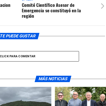
zacion
Comité Científico Asesor de
disminuir
Emergencia se constituyó en la
el
región
volumen.
TE PUEDE GUSTAR
CLICK PARA COMENTAR
MÁS NOTICIAS