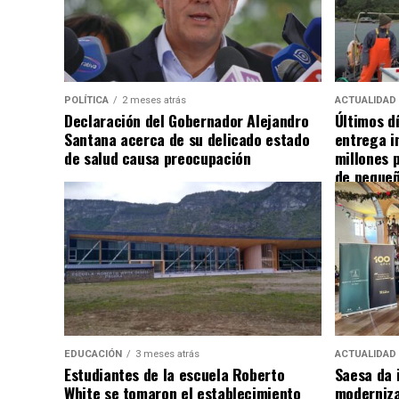
POLÍTICA
2 meses atrás
ACTUALIDAD
Declaración del Gobernador Alejandro
Últimos d
Santana acerca de su delicado estado
entrega i
de salud causa preocupación
millones 
de pequeñ
EDUCACIÓN
3 meses atrás
ACTUALIDAD
Estudiantes de la escuela Roberto
Saesa da i
White se tomaron el establecimiento
moderniza