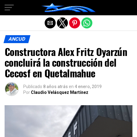
Salir de la versión móvil
ANCUD
Constructora Alex Fritz Oyarzún
concluirá la construcción del
Cecosf en Quetalmahue
Publicado
8 años atrás
en
4 enero, 2019
Por
Claudio Velásquez Martínez