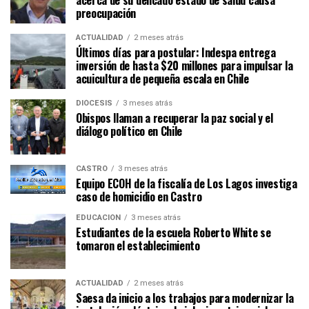
acerca de su delicado estado de salud causa
preocupación
ACTUALIDAD
2 meses atrás
Últimos días para postular: Indespa entrega
inversión de hasta $20 millones para impulsar la
acuicultura de pequeña escala en Chile
DIÓCESIS
3 meses atrás
Obispos llaman a recuperar la paz social y el
diálogo político en Chile
CASTRO
3 meses atrás
Equipo ECOH de la fiscalía de Los Lagos investiga
caso de homicidio en Castro
EDUCACIÓN
3 meses atrás
Estudiantes de la escuela Roberto White se
tomaron el establecimiento
ACTUALIDAD
2 meses atrás
Saesa da inicio a los trabajos para modernizar la