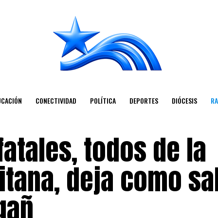
UCACIÓN
CONECTIVIDAD
POLÍTICA
DEPORTES
DIÓCESIS
RA
fatales, todos de la
itana, deja como sa
gañ