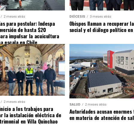
2 meses atrás
DIÓCESIS
3 meses atrás
ías para postular: Indespa
Obispos llaman a recuperar la
nversión de hasta $20
social y el diálogo político en
para impulsar la acuicultura
a escala en Chile
2 meses atrás
SALUD
2 meses atrás
nicio a los trabajos para
Autoridades acusan enormes 
r la instalación eléctrica de
en materia de atención de sa
trimonial en Villa Quinchao