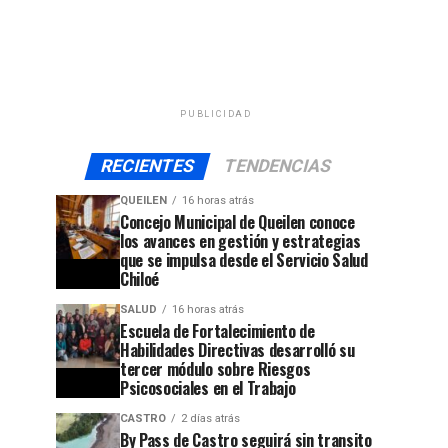
PUBLICIDAD
RECIENTES
TENDENCIAS
QUEILEN
16 horas atrás
Concejo Municipal de Queilen conoce
los avances en gestión y estrategias
que se impulsa desde el Servicio Salud
Chiloé
SALUD
16 horas atrás
Escuela de Fortalecimiento de
Habilidades Directivas desarrolló su
tercer módulo sobre Riesgos
Psicosociales en el Trabajo
CASTRO
2 días atrás
By Pass de Castro seguirá sin transito