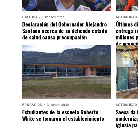
POLÍTICA
2 meses atrás
ACTUALIDAD
Declaración del Gobernador Alejandro
Últimos d
Santana acerca de su delicado estado
entrega i
de salud causa preocupación
millones 
de pequeñ
EDUCACIÓN
3 meses atrás
ACTUALIDAD
Estudiantes de la escuela Roberto
Saesa da i
White se tomaron el establecimiento
moderniza
iglesia pa