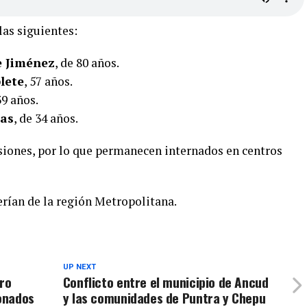
las siguientes:
e Jiménez
, de 80 años.
lete
, 57 años.
39 años.
ias
, de 34 años.
esiones, por lo que permanecen internados en centros
erían de la región Metropolitana.
UP NEXT
tro
Conflicto entre el municipio de Ancud
ionados
y las comunidades de Puntra y Chepu