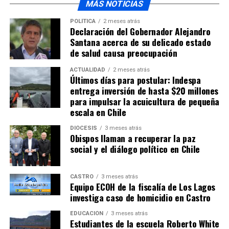
MÁS NOTICIAS
POLÍTICA
2 meses atrás
Declaración del Gobernador Alejandro
Santana acerca de su delicado estado
de salud causa preocupación
ACTUALIDAD
2 meses atrás
Últimos días para postular: Indespa
entrega inversión de hasta $20 millones
para impulsar la acuicultura de pequeña
escala en Chile
DIÓCESIS
3 meses atrás
Obispos llaman a recuperar la paz
social y el diálogo político en Chile
CASTRO
3 meses atrás
Equipo ECOH de la fiscalía de Los Lagos
investiga caso de homicidio en Castro
EDUCACIÓN
3 meses atrás
Estudiantes de la escuela Roberto White