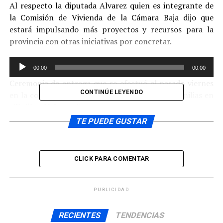
Al respecto la diputada Alvarez quien es integrante de
la Comisión de Vivienda de la Cámara Baja dijo que
estará impulsando más proyectos y recursos para la
provincia con otras iniciativas por concretar.
Reproductor
00:00
00:00
de
Ceremonia de entrega que se efectuó el pasado viernes
audio
CONTINÚE LEYENDO
en la comuna de Ancud y que beneficio a 80 familias en
villa “Los Volcanes”.
TE PUEDE GUSTAR
ARTÍCULOS RELACIONADOS:
UP NEXT
Dictan veredicto condenatorio a acusados de crimen de
CLICK PARA COMENTAR
joven ancuditano
NO TE PIERDAS
PUBLICIDAD
En Palomar se reunió la Red Comunal de Escuelas
Básicas Completas
RECIENTES
TENDENCIAS