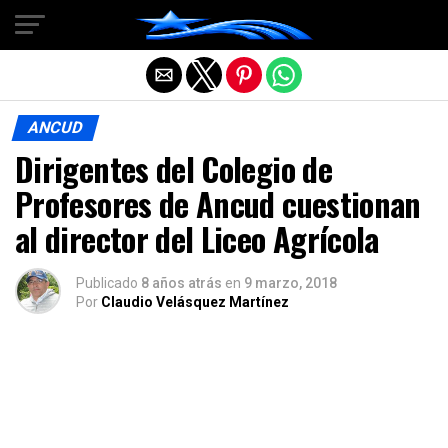
Salir de la versión móvil
ANCUD
Dirigentes del Colegio de
Profesores de Ancud cuestionan
al director del Liceo Agrícola
Publicado
8 años atrás
en
9 marzo, 2018
Por
Claudio Velásquez Martínez