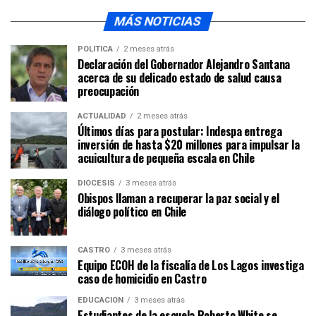
MÁS NOTICIAS
POLÍTICA
2 meses atrás
Declaración del Gobernador Alejandro Santana
acerca de su delicado estado de salud causa
preocupación
ACTUALIDAD
2 meses atrás
Últimos días para postular: Indespa entrega
inversión de hasta $20 millones para impulsar la
acuicultura de pequeña escala en Chile
DIÓCESIS
3 meses atrás
Obispos llaman a recuperar la paz social y el
diálogo político en Chile
CASTRO
3 meses atrás
Equipo ECOH de la fiscalía de Los Lagos investiga
caso de homicidio en Castro
EDUCACIÓN
3 meses atrás
Estudiantes de la escuela Roberto White se