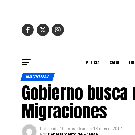
POLICIAL
SALUD
ED
NACIONAL
Gobierno busca 
Migraciones
Publicado
10 años atrás
en
13 enero, 2017
Por
Departamento de Prensa