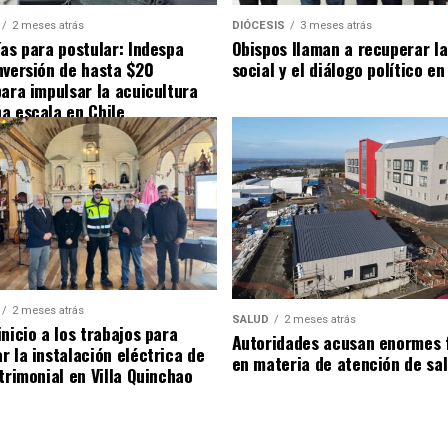
2 meses atrás
DIÓCESIS
3 meses atrás
ías para postular: Indespa
Obispos llaman a recuperar la
nversión de hasta $20
social y el diálogo político en
para impulsar la acuicultura
a escala en Chile
2 meses atrás
SALUD
2 meses atrás
nicio a los trabajos para
Autoridades acusan enormes 
r la instalación eléctrica de
en materia de atención de sa
trimonial en Villa Quinchao