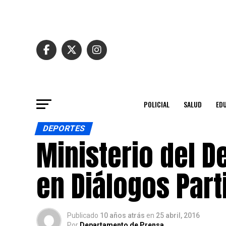
POLICIAL
SALUD
ED
DEPORTES
Ministerio del De
en Diálogos Part
Publicado
10 años atrás
en
25 abril, 2016
Por
Departamento de Prensa