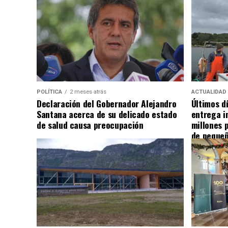
POLÍTICA
2 meses atrás
ACTUALIDAD
Declaración del Gobernador Alejandro
Últimos d
Santana acerca de su delicado estado
entrega i
de salud causa preocupación
millones 
de pequeñ