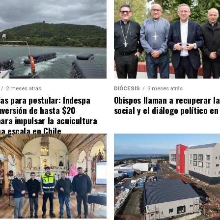
2 meses atrás
DIÓCESIS
3 meses atrás
ías para postular: Indespa
Obispos llaman a recuperar la
nversión de hasta $20
social y el diálogo político en
para impulsar la acuicultura
a escala en Chile