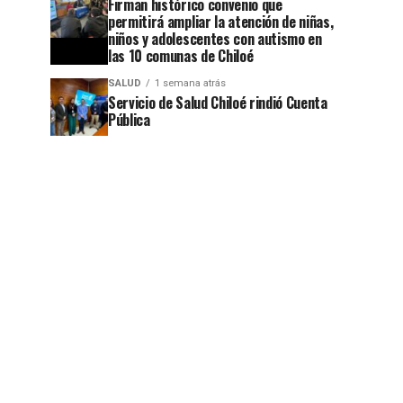
Firman histórico convenio que
permitirá ampliar la atención de niñas,
niños y adolescentes con autismo en
las 10 comunas de Chiloé
SALUD
1 semana atrás
Servicio de Salud Chiloé rindió Cuenta
Pública
jo
jo