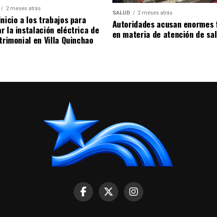
2 meses atrás
SALUD
2 meses atrás
nicio a los trabajos para
Autoridades acusan enormes 
r la instalación eléctrica de
en materia de atención de sa
trimonial en Villa Quinchao