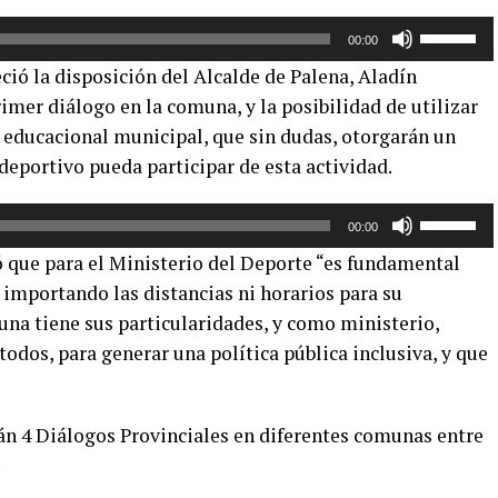
Utiliza
00:00
las
ió la disposición del Alcalde de Palena, Aladín
teclas
mer diálogo en la comuna, y la posibilidad de utilizar
de
o educacional municipal, que sin dudas, otorgarán un
flecha
arriba/aba
eportivo pueda participar de esta actividad.
para
aumentar
Utiliza
00:00
o
las
ue para el Ministerio del Deporte “es fundamental
disminuir
teclas
o importando las distancias ni horarios para su
el
de
na tiene sus particularidades, y como ministerio,
volumen.
flecha
arriba/aba
todos, para generar una política pública inclusiva, y que
para
aumentar
o
rán 4 Diálogos Provinciales en diferentes comunas entre
disminuir
.
el