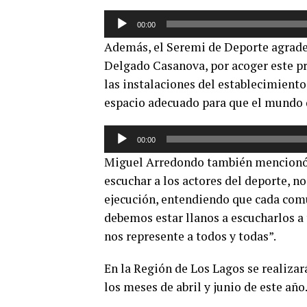
Reproductor
00:00
de
Además, el Seremi de Deporte agradec
audio
Delgado Casanova, por acoger este pri
las instalaciones del establecimient
espacio adecuado para que el mundo d
Reproductor
00:00
de
Miguel Arredondo también mencionó q
audio
escuchar a los actores del deporte, n
ejecución, entendiendo que cada comu
debemos estar llanos a escucharlos a 
nos represente a todos y todas”.
En la Región de Los Lagos se realiza
los meses de abril y junio de este año