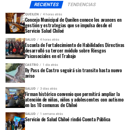
transbordadores en el canal de Chacao y las personas
RECIENTES
TENDENCIAS
pudieron retomar sus actividades, luego de varias horas
de ver interrumpidos sus viajes desde y hacia la isla
QUEILEN
4 horas atrás
Concejo Municipal de Queilen conoce los avances en
Grande de Chiloé.
gestión y estrategias que se impulsa desde el
Servicio Salud Chiloé
ARTÍCULOS RELACIONADOS:
SALUD
4 horas atrás
Escuela de Fortalecimiento de Habilidades Directivas
UP NEXT
desarrolló su tercer módulo sobre Riesgos
Servicio Electoral publicó la primera nómina de vocales
Psicosociales en el Trabajo
de mesa
CASTRO
1 día atrás
NO TE PIERDAS
By Pass de Castro seguirá sin transito hasta nuevo
Funcionarios públicos de Ancud y Quemchi marcharon
aviso
por calles céntricas
SALUD
3 días atrás
Firman histórico convenio que permitirá ampliar la
atención de niñas, niños y adolescentes con autismo
en las 10 comunas de Chiloé
SALUD
1 semana atrás
Servicio de Salud Chiloé rindió Cuenta Pública