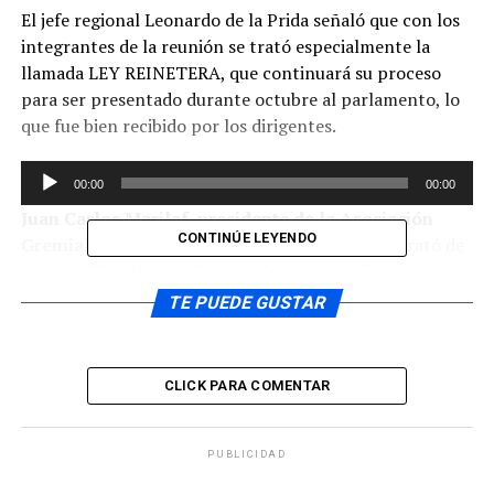
El jefe regional Leonardo de la Prida señaló que con los
integrantes de la reunión se trató especialmente la
llamada LEY REINETERA, que continuará su proceso
para ser presentado durante octubre al parlamento, lo
que fue bien recibido por los dirigentes.
Reproductor
00:00
00:00
de
Juan Carlos Marilaf, presidente de la Asociación
audio
CONTINÚE LEYENDO
Gremial Palangre de Dalcahue
, indicó que se trató de
una movilización de advertencia y que confían en que el
intendente pueda interceder ante el nivel central para
TE PUEDE GUSTAR
llegar a buen término con la derogación o cambio de la
Ley de Pesca.
CLICK PARA COMENTAR
Reproductor
00:00
00:00
de
Tras estas determinaciones tomadas con la autoridad
audio
PUBLICIDAD
regional, comenzó a volver a la normalidad el paso de