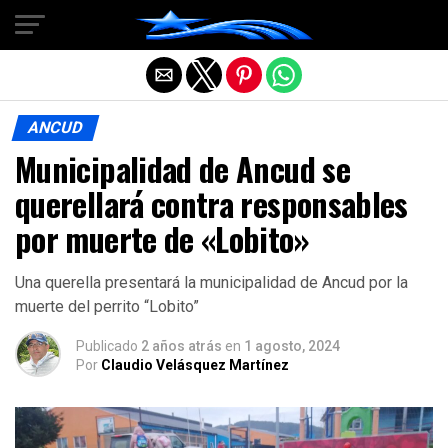
Salir de la versión móvil
ANCUD
Municipalidad de Ancud se
querellará contra responsables
por muerte de «Lobito»
Una querella presentará la municipalidad de Ancud por la
muerte del perrito “Lobito”
Publicado
2 años atrás
en
1 agosto, 2024
Por
Claudio Velásquez Martínez