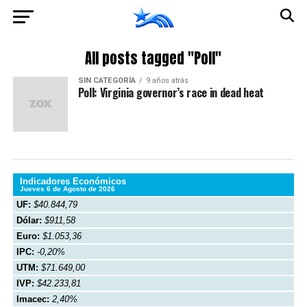
All posts tagged "Poll"
SIN CATEGORÍA
9 años atrás
Poll: Virginia governor’s race in dead heat
Indicadores Económicos
Jueves 6 de Agosto de 2026
UF:
$40.844,79
Dólar:
$911,58
Euro:
$1.053,36
IPC:
-0,20%
UTM:
$71.649,00
IVP:
$42.233,81
Imacec:
2,40%