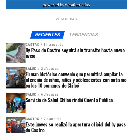
powered by
Weather Atlas
PUBLICIDAD
RECIENTES
TENDENCIAS
CASTRO
8 horas atrás
By Pass de Castro seguirá sin transito hasta nuevo
aviso
SALUD
2 días atrás
Firman histórico convenio que permitirá ampliar la
atención de niñas, niños y adolescentes con autismo
en las 10 comunas de Chiloé
SALUD
6 días atrás
Servicio de Salud Chiloé rindió Cuenta Pública
CASTRO
7 días atrás
Este jueves se realizó la apertura oficial del by pass
de Castro