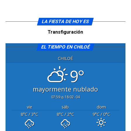
LA FIESTA DE HOY ES
Transfiguración
EL TIEMPO EN CHILOÉ
CHILOÉ
9°
mayormente nublado
07:59
18:02 -04
vie
sáb
dom
8
°C
/ 3
°C
8
°C
/ 2
°C
9
°C
/ 0
°C