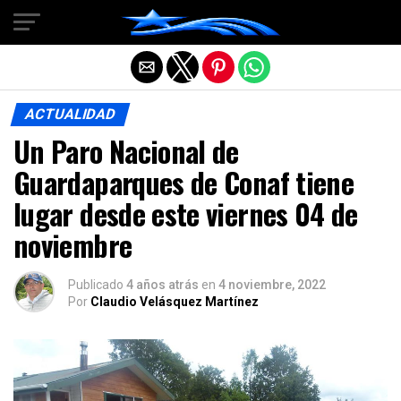
Salir de la versión móvil
ACTUALIDAD
Un Paro Nacional de
Guardaparques de Conaf tiene
lugar desde este viernes 04 de
noviembre
Publicado
4 años atrás
en
4 noviembre, 2022
Por
Claudio Velásquez Martínez