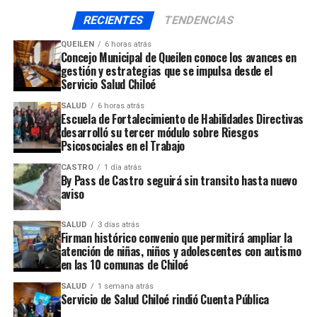
invierno que acaba de comenzar.
RECIENTES
TENDENCIAS
QUEILEN
6 horas atrás
ARTÍCULOS RELACIONADOS:
Concejo Municipal de Queilen conoce los avances en
gestión y estrategias que se impulsa desde el
UP NEXT
Servicio Salud Chiloé
En isla Aulín se produjo el hallazgo de un cuerpo sin vida
flotando en un río
SALUD
6 horas atrás
Escuela de Fortalecimiento de Habilidades Directivas
NO TE PIERDAS
desarrolló su tercer módulo sobre Riesgos
Un transeúnte falleció luego de ser atropellado en la
Psicosociales en el Trabajo
ruta costera Chacao – Quemchi
CASTRO
1 día atrás
By Pass de Castro seguirá sin transito hasta nuevo
aviso
SALUD
3 días atrás
Firman histórico convenio que permitirá ampliar la
atención de niñas, niños y adolescentes con autismo
en las 10 comunas de Chiloé
SALUD
1 semana atrás
Servicio de Salud Chiloé rindió Cuenta Pública