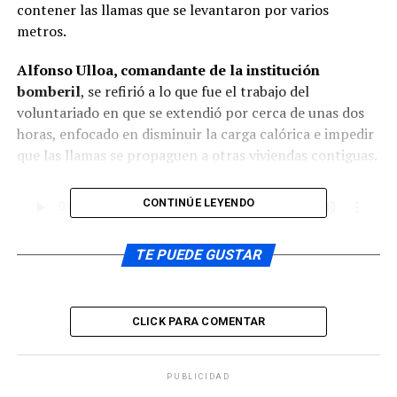
contener las llamas que se levantaron por varios
metros.
Alfonso Ulloa, comandante de la institución
bomberil
, se refirió a lo que fue el trabajo del
voluntariado en que se extendió por cerca de unas dos
horas, enfocado en disminuir la carga calórica e impedir
que las llamas se propaguen a otras viviendas contiguas.
CONTINÚE LEYENDO
Respecto a las causas de la emergencia estás serán parte
TE PUEDE GUSTAR
de la investigación que efectúa los peritos del
Departamento de Estudios Técnicos de Bomberos, DET.
Carabineros de la Primera Comisaría en tanto, levantó
CLICK PARA COMENTAR
los antecedentes para remitirlos a la Fiscalía. Desde la
institución se reiteró el llamado a cuidar la mantención
de los artefactos de calefacción, propulsores en muchas
PUBLICIDAD
ocasiones de estos siniestros, sobre todo en la época de