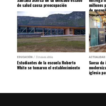
Santana acerca de su delicado estado
entrega i
de salud causa preocupación
millones 
de pequeñ
EDUCACIÓN
3 meses atrás
ACTUALIDAD
Estudiantes de la escuela Roberto
Saesa da i
White se tomaron el establecimiento
moderniza
iglesia pa