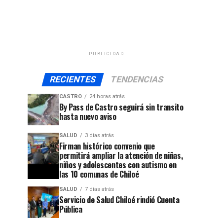
PUBLICIDAD
RECIENTES
TENDENCIAS
CASTRO
24 horas atrás
By Pass de Castro seguirá sin transito
hasta nuevo aviso
SALUD
3 días atrás
Firman histórico convenio que
permitirá ampliar la atención de niñas,
niños y adolescentes con autismo en
las 10 comunas de Chiloé
SALUD
7 días atrás
Servicio de Salud Chiloé rindió Cuenta
Pública