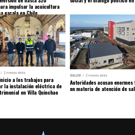
nversión de hasta $20
social y el diálogo político en
para impulsar la acuicultura
a escala en Chile
2 meses atrás
SALUD
2 meses atrás
nicio a los trabajos para
Autoridades acusan enormes 
r la instalación eléctrica de
en materia de atención de sa
trimonial en Villa Quinchao