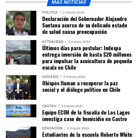
MÁS NOTICIAS
POLÍTICA
2 meses atrás
Declaración del Gobernador Alejandro
Santana acerca de su delicado estado
de salud causa preocupación
ACTUALIDAD
2 meses atrás
Últimos días para postular: Indespa
entrega inversión de hasta $20 millones
para impulsar la acuicultura de pequeña
escala en Chile
DIÓCESIS
3 meses atrás
Obispos llaman a recuperar la paz
social y el diálogo político en Chile
CASTRO
3 meses atrás
Equipo ECOH de la fiscalía de Los Lagos
investiga caso de homicidio en Castro
EDUCACIÓN
3 meses atrás
Estudiantes de la escuela Roberto White