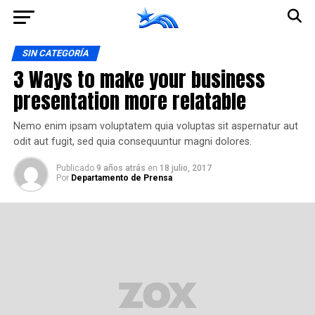
Ir a la versión móvil
SIN CATEGORÍA
3 Ways to make your business
presentation more relatable
Nemo enim ipsam voluptatem quia voluptas sit aspernatur aut
odit aut fugit, sed quia consequuntur magni dolores.
Publicado
9 años atrás
en
18 julio, 2017
Por
Departamento de Prensa