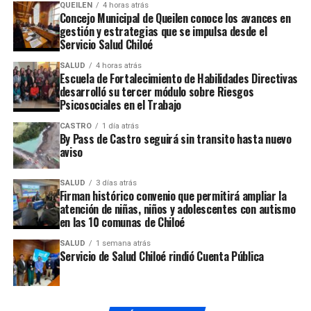
QUEILEN
4 horas atrás
ARTÍCULOS RELACIONADOS:
BUSINESS
IMPROVEMENT
Concejo Municipal de Queilen conoce los avances en
POWERPOINT
PRESENTATION
gestión y estrategias que se impulsa desde el
Servicio Salud Chiloé
UP NEXT
Poll: Virginia governor’s race in dead heat
SALUD
4 horas atrás
Escuela de Fortalecimiento de Habilidades Directivas
NO TE PIERDAS
desarrolló su tercer módulo sobre Riesgos
Federer makes history with eighth Wimbledon, 19th
Psicosociales en el Trabajo
major title
CASTRO
1 día atrás
By Pass de Castro seguirá sin transito hasta nuevo
aviso
SALUD
3 días atrás
Firman histórico convenio que permitirá ampliar la
atención de niñas, niños y adolescentes con autismo
en las 10 comunas de Chiloé
SALUD
1 semana atrás
Servicio de Salud Chiloé rindió Cuenta Pública