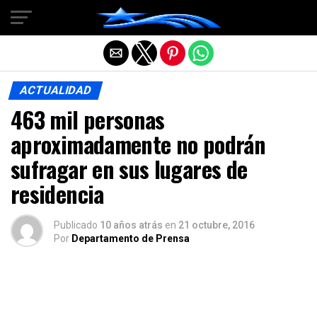
Salir de la versión móvil
ACTUALIDAD
463 mil personas
aproximadamente no podrán
sufragar en sus lugares de
residencia
Publicado
10 años atrás
en
21 octubre, 2016
Por
Departamento de Prensa