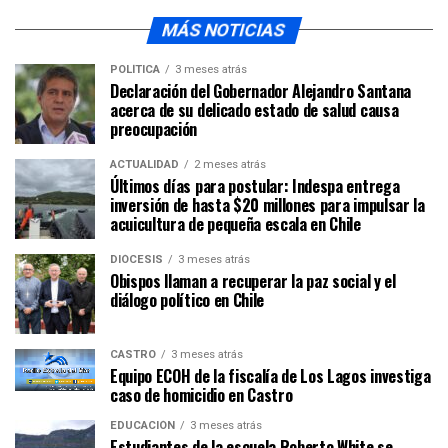
MÁS NOTICIAS
POLÍTICA
3 meses atrás
Declaración del Gobernador Alejandro Santana
acerca de su delicado estado de salud causa
preocupación
ACTUALIDAD
2 meses atrás
Últimos días para postular: Indespa entrega
inversión de hasta $20 millones para impulsar la
acuicultura de pequeña escala en Chile
DIÓCESIS
3 meses atrás
Obispos llaman a recuperar la paz social y el
diálogo político en Chile
CASTRO
3 meses atrás
Equipo ECOH de la fiscalía de Los Lagos investiga
caso de homicidio en Castro
EDUCACIÓN
3 meses atrás
Estudiantes de la escuela Roberto White se