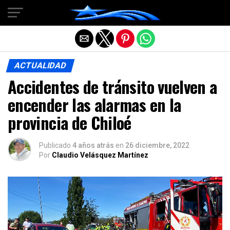
Salir de la versión móvil
ACTUALIDAD
Accidentes de tránsito vuelven a
encender las alarmas en la
provincia de Chiloé
Publicado
4 años atrás
en
26 diciembre, 2022
Por
Claudio Velásquez Martínez