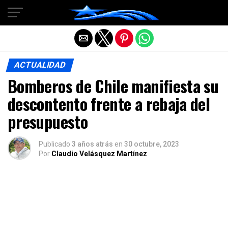
Salir de la versión móvil
ACTUALIDAD
Bomberos de Chile manifiesta su
descontento frente a rebaja del
presupuesto
Publicado
3 años atrás
en
30 octubre, 2023
Por
Claudio Velásquez Martínez