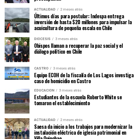
ACTUALIDAD
2 meses atrás
Últimos días para postular: Indespa entrega
inversión de hasta $20 millones para impulsar la
acuicultura de pequeña escala en Chile
DIÓCESIS
3 meses atrás
Obispos llaman a recuperar la paz social y el
diálogo político en Chile
CASTRO
3 meses atrás
Equipo ECOH de la fiscalía de Los Lagos investiga
caso de homicidio en Castro
EDUCACIÓN
3 meses atrás
Estudiantes de la escuela Roberto White se
tomaron el establecimiento
ACTUALIDAD
2 meses atrás
Saesa da inicio a los trabajos para modernizar la
instalación eléctrica de iglesia patrimonial en
Villa Quinchao