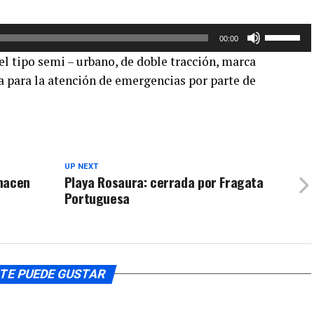
de
flecha
Utiliza
arriba/aba
00:00
las
para
l tipo semi – urbano, de doble tracción, marca
teclas
aumentar
 para la atención de emergencias por parte de
de
o
flecha
disminuir
arriba/aba
el
para
volumen.
aumentar
o
UP NEXT
 hacen
Playa Rosaura: cerrada por Fragata
disminuir
Portuguesa
el
volumen.
TE PUEDE GUSTAR