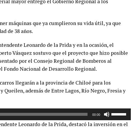
rial mayor entregó el Gobierno Regional a los
poner máquinas que ya cumplieron su vida útil, ya que
ad de 38 años.
tendente Leonardo de la Prida y en la ocasión, el
erto Vásquez sostuvo que el proyecto que hizo posible
resentado por el Consejo Regional de Bomberos al
el Fondo Nacional de Desarrollo Regional.
rros llegarán a la provincia de Chiloé para los
y Queilen, además de Entre Lagos, Río Negro, Fresia y
Utiliza
00:00
las
endente Leonardo de la Prida, destacó la inversión en el
teclas