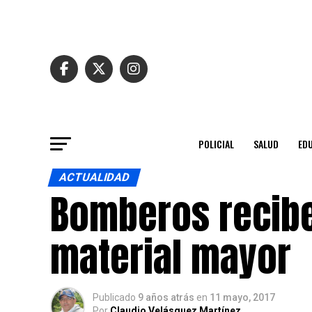
POLICIAL
SALUD
ED
ACTUALIDAD
Bomberos recibe
material mayor
Publicado
9 años atrás
en
11 mayo, 2017
Por
Claudio Velásquez Martínez