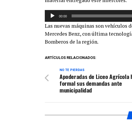
material entregado este miércoles.
Reproductor
00:00
de
Las nuevas máquinas son vehículos de
audio
Mercedes Benz, con última tecnología
Bomberos de la región.
ARTÍCULOS RELACIONADOS:
NO TE PIERDAS
Apoderadas de Liceo Agrícola
formal sus demandas ante
municipalidad