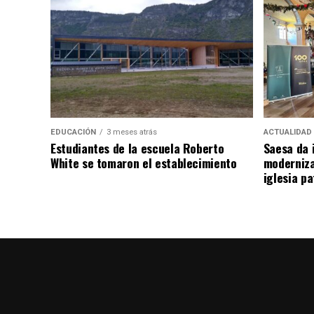
EDUCACIÓN
3 meses atrás
ACTUALIDAD
Estudiantes de la escuela Roberto
Saesa da i
White se tomaron el establecimiento
moderniza
iglesia pa