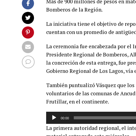
Más de 900 millones de pesos en mate
Bomberos de la Región.
La iniciativa tiene el objetivo de re
cuentan con un promedio de antigüed
La ceremonia fue encabezada por el In
Presidente Regional de Bomberos, Alb
la concreción de esta entrega, fue p
Gobierno Regional de Los Lagos, vía 
También puntualizó Vásquez que los ca
voluntarios de las comunas de Ancud 
Frutillar, en el continente.
Reproductor
00:00
de
La primera autoridad regional, el int
audio