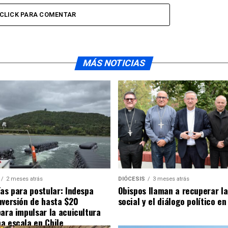
CLICK PARA COMENTAR
MÁS NOTICIAS
2 meses atrás
DIÓCESIS
3 meses atrás
ías para postular: Indespa
Obispos llaman a recuperar la
nversión de hasta $20
social y el diálogo político en
para impulsar la acuicultura
a escala en Chile