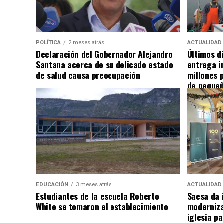
POLÍTICA
2 meses atrás
ACTUALIDAD
Declaración del Gobernador Alejandro
Últimos d
Santana acerca de su delicado estado
entrega i
de salud causa preocupación
millones 
de pequeñ
EDUCACIÓN
3 meses atrás
ACTUALIDAD
Estudiantes de la escuela Roberto
Saesa da i
White se tomaron el establecimiento
moderniza
iglesia pa