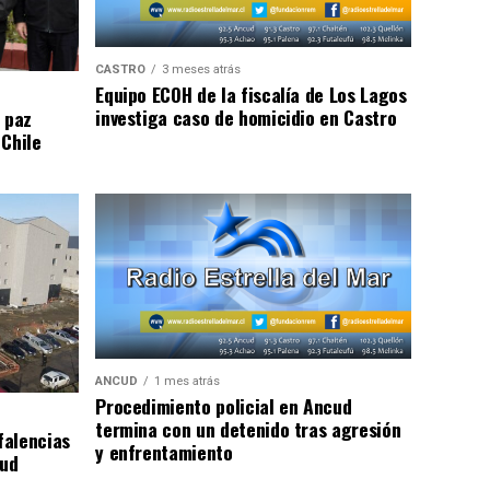
CASTRO
3 meses atrás
Equipo ECOH de la fiscalía de Los Lagos
investiga caso de homicidio en Castro
 paz
 Chile
ANCUD
1 mes atrás
Procedimiento policial en Ancud
termina con un detenido tras agresión
falencias
y enfrentamiento
lud