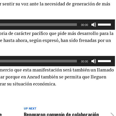
r sentir su voz ante la necesidad de generación de más
de
flecha
arriba/aba
Utiliza
para
00:00
las
aumentar
ria de carácter pacífico que pide más desarrollo para la
teclas
o
e hasta ahora, según expresó, han sido frenadas por un
de
disminuir
flecha
el
arriba/aba
volumen.
Utiliza
para
00:00
las
aumentar
omercio que esta manifestación será también un llamado
teclas
o
lar porque en Ancud también se permita que lleguen
de
disminuir
orar su situación económica.
flecha
el
arriba/aba
volumen.
para
aumentar
o
UP NEXT
e
Renovaron convenio de colaboración
disminuir