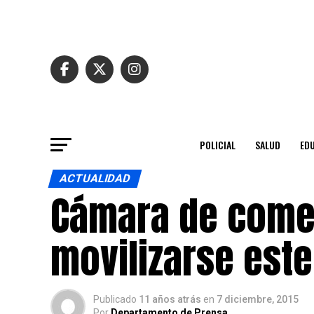
POLICIAL
SALUD
ED
ACTUALIDAD
Cámara de comer
movilizarse este
Publicado
11 años atrás
en
7 diciembre, 2015
Por
Departamento de Prensa