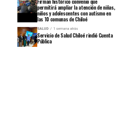
Firman histórico convenio que
permitirá ampliar la atención de niñas,
niños y adolescentes con autismo en
las 10 comunas de Chiloé
jo
SALUD
1 semana atrás
Servicio de Salud Chiloé rindió Cuenta
Pública
jo
jo