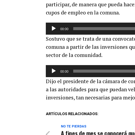
participar, de manera que pueda hace
cupos de empleo en la comuna.
Reproductor
00:00
de
Sostuvo que se trata de una convocato
audio
comuna a partir de las inversiones qu
sector de la comunidad.
Reproductor
00:00
de
Dijo el presidente de la cámara de c
audio
a las autoridades para que puedan ve
inversiones, tan necesarias para mej
ARTÍCULOS RELACIONADOS:
NO TE PIERDAS
A fines de mes se conocerá qu