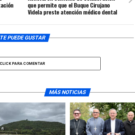
tación
que permite que el Buque Cirujano
el
Videla preste atención médico dental
volumen.
TE PUEDE GUSTAR
CLICK PARA COMENTAR
MÁS NOTICIAS