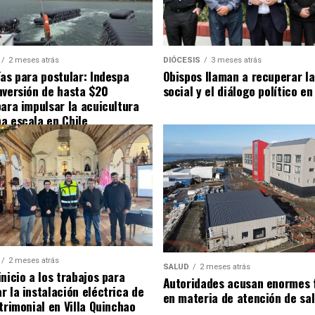
2 meses atrás
DIÓCESIS
3 meses atrás
ías para postular: Indespa
Obispos llaman a recuperar la
nversión de hasta $20
social y el diálogo político en
para impulsar la acuicultura
a escala en Chile
2 meses atrás
SALUD
2 meses atrás
nicio a los trabajos para
Autoridades acusan enormes 
r la instalación eléctrica de
en materia de atención de sa
trimonial en Villa Quinchao