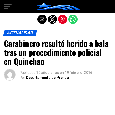
Salir de la versión móvil
ACTUALIDAD
Carabinero resultó herido a bala
tras un procedimiento policial
en Quinchao
Publicado
10 años atrás
en
19 febrero, 2016
Por
Departamento de Prensa