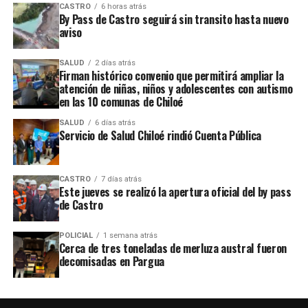
CASTRO
6 horas atrás
By Pass de Castro seguirá sin transito hasta nuevo
aviso
SALUD
2 días atrás
Firman histórico convenio que permitirá ampliar la
atención de niñas, niños y adolescentes con autismo
en las 10 comunas de Chiloé
SALUD
6 días atrás
Servicio de Salud Chiloé rindió Cuenta Pública
CASTRO
7 días atrás
Este jueves se realizó la apertura oficial del by pass
de Castro
POLICIAL
1 semana atrás
Cerca de tres toneladas de merluza austral fueron
decomisadas en Pargua