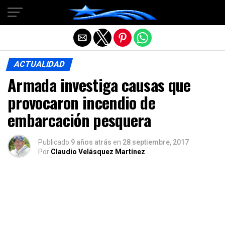
Salir de la versión móvil
ACTUALIDAD
Armada investiga causas que
provocaron incendio de
embarcación pesquera
Publicado
9 años atrás
en
28 septiembre, 2017
Por
Claudio Velásquez Martínez