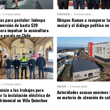
2 meses atrás
DIÓCESIS
3 meses atrás
ías para postular: Indespa
Obispos llaman a recuperar la
nversión de hasta $20
social y el diálogo político en
para impulsar la acuicultura
a escala en Chile
2 meses atrás
SALUD
2 meses atrás
nicio a los trabajos para
Autoridades acusan enormes 
r la instalación eléctrica de
en materia de atención de sa
trimonial en Villa Quinchao