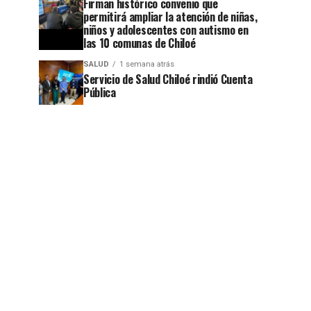
Firman histórico convenio que
permitirá ampliar la atención de niñas,
niños y adolescentes con autismo en
las 10 comunas de Chiloé
SALUD
1 semana atrás
jo
Servicio de Salud Chiloé rindió Cuenta
Pública
jo