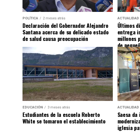
POLÍTICA
2 meses atrás
ACTUALIDAD
Declaración del Gobernador Alejandro
Últimos d
Santana acerca de su delicado estado
entrega i
de salud causa preocupación
millones 
de pequeñ
EDUCACIÓN
3 meses atrás
ACTUALIDAD
Estudiantes de la escuela Roberto
Saesa da i
White se tomaron el establecimiento
moderniza
iglesia pa