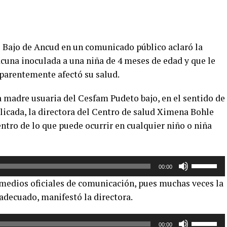
o Bajo de Ancud en un comunicado público aclaró la
acuna inoculada a una niña de 4 meses de edad y que le
parentemente afectó su salud.
a madre usuaria del Cesfam Pudeto bajo, en el sentido de
licada, la directora del Centro de salud Ximena Bohle
entro de lo que puede ocurrir en cualquier niño o niña
Utiliza
00:00
las
 medios oficiales de comunicación, pues muchas veces la
teclas
 adecuado, manifestó la directora.
de
flecha
Utiliza
arriba/aba
00:00