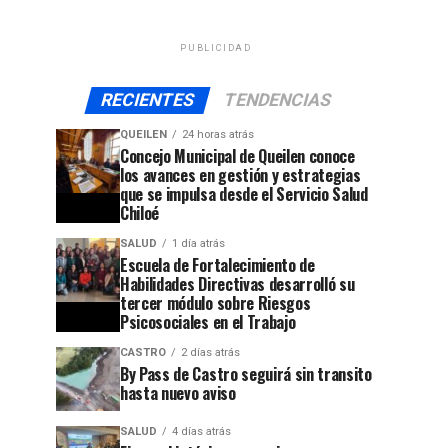
PUBLICIDAD
RECIENTES
TENDENCIAS
QUEILEN
24 horas atrás
Concejo Municipal de Queilen conoce
los avances en gestión y estrategias
que se impulsa desde el Servicio Salud
Chiloé
SALUD
1 día atrás
Escuela de Fortalecimiento de
Habilidades Directivas desarrolló su
tercer módulo sobre Riesgos
Psicosociales en el Trabajo
CASTRO
2 días atrás
By Pass de Castro seguirá sin transito
hasta nuevo aviso
SALUD
4 días atrás
jo