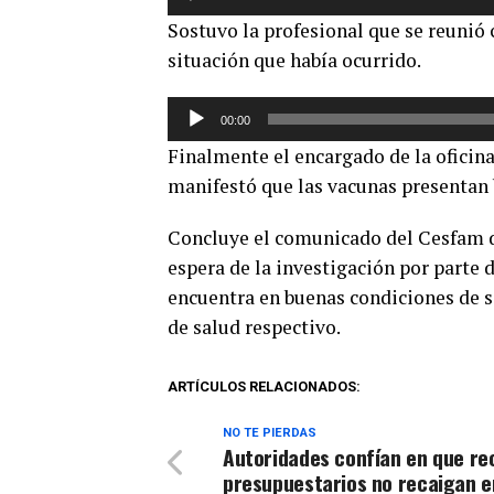
de
Sostuvo la profesional que se reunió 
audio
situación que había ocurrido.
Reproductor
00:00
de
Finalmente el encargado de la oficina
audio
manifestó que las vacunas presentan
Concluye el comunicado del Cesfam d
espera de la investigación por parte 
encuentra en buenas condiciones de sa
de salud respectivo.
ARTÍCULOS RELACIONADOS:
NO TE PIERDAS
Autoridades confían en que re
presupuestarios no recaigan e