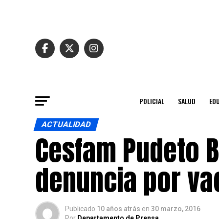
POLICIAL
SALUD
ED
ACTUALIDAD
Cesfam Pudeto Ba
denuncia por va
Publicado
10 años atrás
en
30 marzo, 2016
Por
Departamento de Prensa