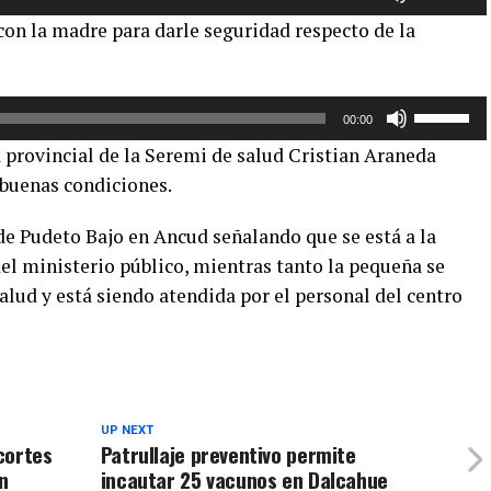
las
para
con la madre para darle seguridad respecto de la
teclas
aumentar
de
o
flecha
disminuir
Utiliza
arriba/aba
el
00:00
las
para
volumen.
 provincial de la Seremi de salud Cristian Araneda
teclas
aumentar
 buenas condiciones.
de
o
flecha
disminuir
e Pudeto Bajo en Ancud señalando que se está a la
arriba/aba
el
del ministerio público, mientras tanto la pequeña se
para
volumen.
lud y está siendo atendida por el personal del centro
aumentar
o
disminuir
el
volumen.
UP NEXT
cortes
Patrullaje preventivo permite
n
incautar 25 vacunos en Dalcahue