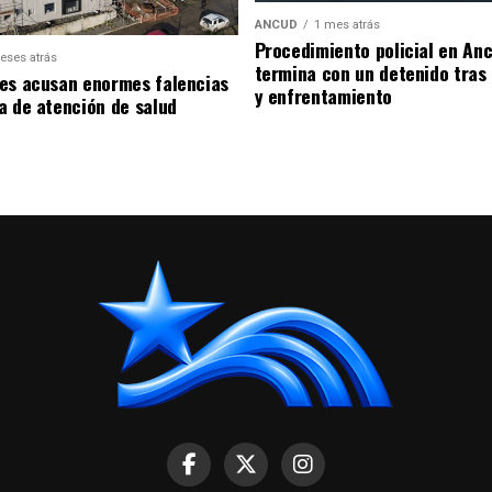
ANCUD
1 mes atrás
Procedimiento policial en An
eses atrás
termina con un detenido tras
es acusan enormes falencias
y enfrentamiento
a de atención de salud