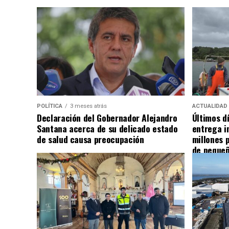
POLÍTICA
3 meses atrás
ACTUALIDAD
Declaración del Gobernador Alejandro
Últimos d
Santana acerca de su delicado estado
entrega i
de salud causa preocupación
millones 
de pequeñ