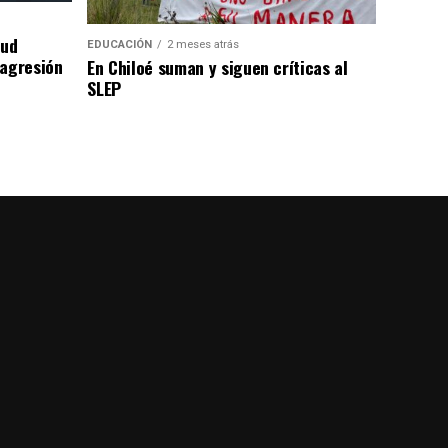
cud
EDUCACIÓN
2 meses atrás
 agresión
En Chiloé suman y siguen críticas al
SLEP