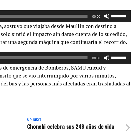
Utiliza
00:00
las
la, sostuvo que viajaba desde Maullín con destino a
teclas
y solo sintió el impacto sin darse cuenta de lo sucedido,
de
rar una segunda máquina que continuaría el recorrido.
flecha
arriba/aba
Utiliza
para
00:00
las
aumentar
des de emergencia de Bomberos, SAMU Ancud y
teclas
o
ánsito que se vio interrumpido por varios minutos,
de
disminuir
 del bus y las personas más afectadas eran trasladadas al
flecha
el
arriba/aba
volumen.
para
aumentar
o
disminuir
UP NEXT
Chonchi celebra sus 248 años de vida
el