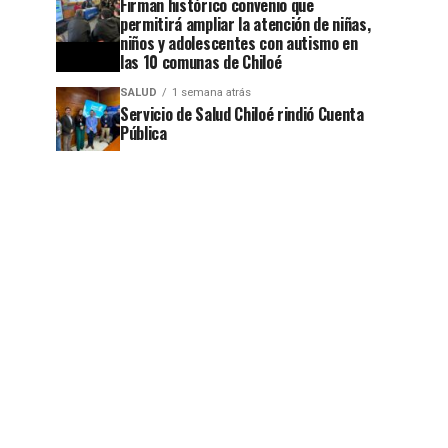
Firman histórico convenio que
permitirá ampliar la atención de niñas,
niños y adolescentes con autismo en
las 10 comunas de Chiloé
SALUD
1 semana atrás
Servicio de Salud Chiloé rindió Cuenta
Pública
jo
jo