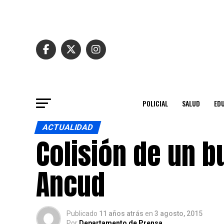
POLICIAL
SALUD
ED
ACTUALIDAD
Colisión de un b
Ancud
Publicado
11 años atrás
en
3 agosto, 2015
Por
Departamento de Prensa