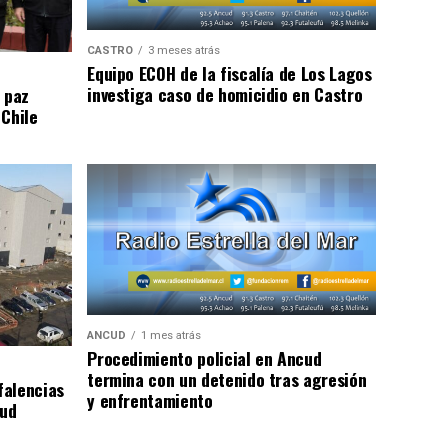
CASTRO
3 meses atrás
Equipo ECOH de la fiscalía de Los Lagos
investiga caso de homicidio en Castro
 paz
 Chile
ANCUD
1 mes atrás
Procedimiento policial en Ancud
termina con un detenido tras agresión
falencias
y enfrentamiento
lud