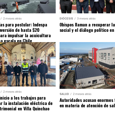
2 meses atrás
DIÓCESIS
3 meses atrás
ías para postular: Indespa
Obispos llaman a recuperar la
nversión de hasta $20
social y el diálogo político en
para impulsar la acuicultura
a escala en Chile
2 meses atrás
SALUD
2 meses atrás
nicio a los trabajos para
Autoridades acusan enormes 
r la instalación eléctrica de
en materia de atención de sa
trimonial en Villa Quinchao