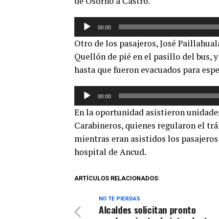
de Osorno a Castro.
Reproductor
00:00
de
Otro de los pasajeros, José Paillahua
audio
Quellón de pié en el pasillo del bus, 
hasta que fueron evacuados para espe
Reproductor
00:00
de
En la oportunidad asistieron unida
audio
Carabineros, quienes regularon el tr
mientras eran asistidos los pasajeros
hospital de Ancud.
ARTÍCULOS RELACIONADOS:
NO TE PIERDAS
Alcaldes solicitan pronto