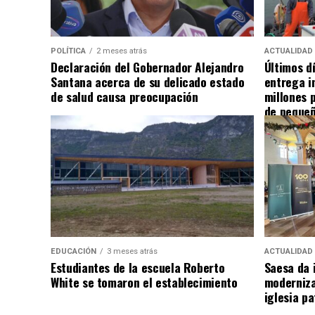
POLÍTICA
2 meses atrás
ACTUALIDAD
Declaración del Gobernador Alejandro
Últimos d
Santana acerca de su delicado estado
entrega i
de salud causa preocupación
millones 
de pequeñ
EDUCACIÓN
3 meses atrás
ACTUALIDAD
Estudiantes de la escuela Roberto
Saesa da i
White se tomaron el establecimiento
moderniza
iglesia pa